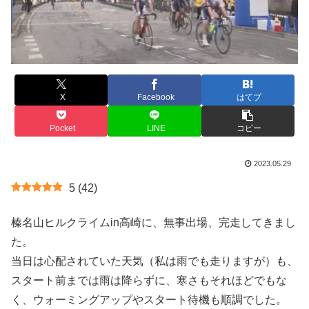
X
Facebook
はてブ
Pocket
LINE
コピー
2023.05.29
5
(
42
)
榛名山ヒルクライムin高崎に、無事出場、完走してきまし
た。
当日は心配されていた天気（私は雨でも走りますが）も、
スタート前までは雨は降らずに、寒さもそれほどでもな
く、ウォーミングアップやスタート待機も順調でした。