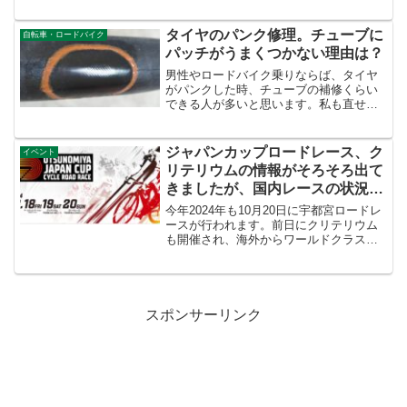
な特徴は、機械式ディレイラーは出ない
ようです。セミワイヤレスですが、全部
Di2化しています。そして、リアのスプロ
タイヤのパンク修理。チューブに
自転車・ロードバイク
ケット...
パッチがうまくつかない理由は？
男性やロードバイク乗りならば、タイヤ
がパンクした時、チューブの補修くらい
できる人が多いと思います。私も直せま
すが、一時期スランプに陥りました。パ
ッチがうまくチューブに貼り付きませ
ん。すぐ取れてしまいます。そんな私の
ジャパンカップロードレース、ク
イベント
原因は慣れでした。タイヤ修...
リテリウムの情報がそろそろ出て
きましたが、国内レースの状況は
どうなっているのでしょうか？
今年2024年も10月20日に宇都宮ロードレ
ースが行われます。前日にクリテリウム
も開催され、海外からワールドクラスの
チームも参加されます。LINEで登録して
いると、参加チーム情報が来るのです
が、その情報では、バーレーンヴィクト
リアス、コフィ...
スポンサーリンク