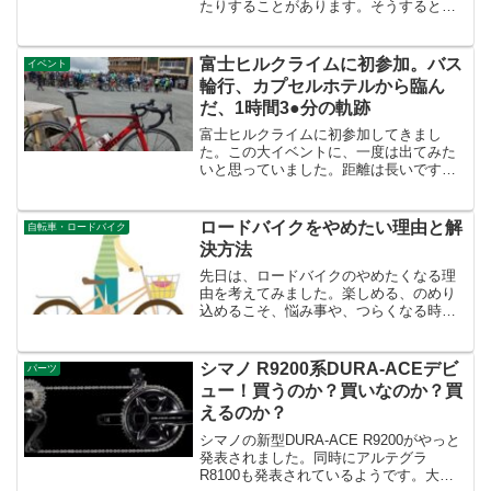
たりすることがあります。そうすると、
その写真を誰かに見てもらったり、出来
事を話したくなったりします。そんなと
きに現代では、SNSに投稿して、たくさ
富士ヒルクライムに初参加。バス
イベント
んの人に見てもらうとい...
輪行、カプセルホテルから臨ん
だ、1時間3●分の軌跡
富士ヒルクライムに初参加してきまし
た。この大イベントに、一度は出てみた
いと思っていました。距離は長いです
が、斜度が緩いので、激坂腰痛持ちの私
には、こっちの方がいいかもしれませ
ん。タイトルを見るとブロンズは取れな
ロードバイクをやめたい理由と解
自転車・ロードバイク
かったとわかりますが、タイムは...
決方法
先日は、ロードバイクのやめたくなる理
由を考えてみました。楽しめる、のめり
込めるこそ、悩み事や、つらくなる時期
もあります。そんな、嫌になる理由と、
解決方法を考えてみました。参考になる
とありがたいです。お悩み解決を次の視
シマノ R9200系DURA-ACEデビ
パーツ
点から考えてみました。・...
ュー！買うのか？買いなのか？買
えるのか？
シマノの新型DURA-ACE R9200がやっと
発表されました。同時にアルテグラ
R8100も発表されているようです。大き