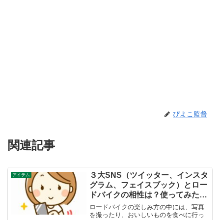
ぴよこ監督
関連記事
３大SNS（ツイッター、インスタ
アイテム
グラム、フェイスブック）とロー
ドバイクの相性は？使ってみた感
想を言うよ
ロードバイクの楽しみ方の中には、写真
を撮ったり、おいしいものを食べに行っ