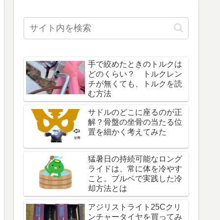
手で絞めたときのトルクは
どのくらい？ トルクレン
チが無くても、トルクを読
む方法
サドルのどこに座るのが正
解？骨盤の坐骨の当たる位
置を細かく考えてみた
猛暑日の持続可能なロング
ライドは、常に体を冷やす
こと。ブルベで実践した冷
却方法とは
アジリストライト25Cクリ
ンチャータイヤを買ってみ