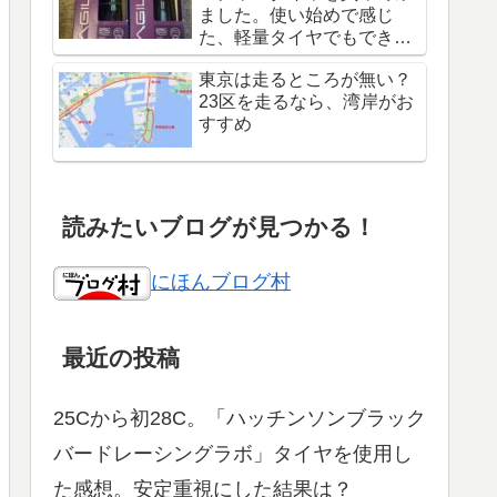
ました。使い始めで感じ
た、軽量タイヤでもできる
安心感
東京は走るところが無い？
23区を走るなら、湾岸がお
すすめ
読みたいブログが見つかる！
にほんブログ村
最近の投稿
25Cから初28C。「ハッチンソンブラック
バードレーシングラボ」タイヤを使用し
た感想。安定重視にした結果は？