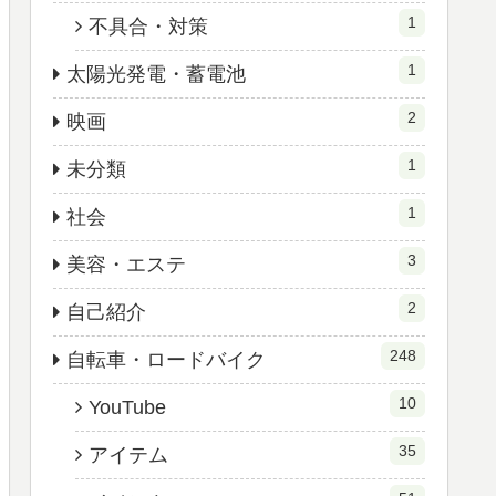
1
不具合・対策
1
太陽光発電・蓄電池
2
映画
1
未分類
1
社会
3
美容・エステ
2
自己紹介
248
自転車・ロードバイク
10
YouTube
35
アイテム