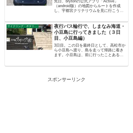
先日、brytonの公式アプリ「Active」
（android版）の地図からルートを作成
し、宇都宮クリテリウムを見に行こうと
したのですが、うまくサイコンに表示さ
れず、困りました。（アップロード成功
と出て、サイコン側もダウンロード完了
夜行バス輪行で、しまなみ海道・
サイクリング・ポタリング
と出るの...
小豆島に行ってきました（３日
目、小豆島編）
3日目。この日を最終日として、高松市か
ら小豆島へ渡り、島を走って帰路に着き
ます。小豆島は、前に行ったことある人
から話を聞いて、行ってみたいと思って
いました。そうめんと醤油ソフト、オリ
ーブが有名らしいので、味わうのも目的
の一つです。朝から港に...
スポンサーリンク