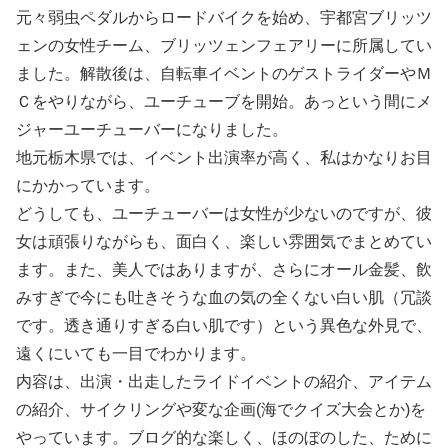
元々弱虫ペダルからロードバイクを始め、宇都宮ブリッツ
ェンの女性チーム、ブリッツェンフェアリーに所属してい
ました。解散後は、自転車イベントのゲストライダーやＭ
Ｃをやりながら、ユーチューブを開始。あっという間にメ
ジャーユーチューバーになりました。
地元栃木県では、イベント出演率が高く、私はかなりお目
にかかっています。
どうしても、ユーチューバーは女性が少ないのですが、彼
女は頑張りながらも、面白く、楽しい雰囲気でまとめてい
ます。また、美人ではありますが、さらにオール金髪、飲
みすぎで今にも吐きそうな血の気の全くない白い肌（冗談
です。透き通りすぎる白い肌です）という異色な外見で、
遠くにいても一目でわかります。
内容は、出演・出走したライドイベントの紹介、アイテム
の紹介、サイクリングや変な企画(海でクイズ大会とか)を
やっています。ブログ的な楽しく、ほのぼのした、ために