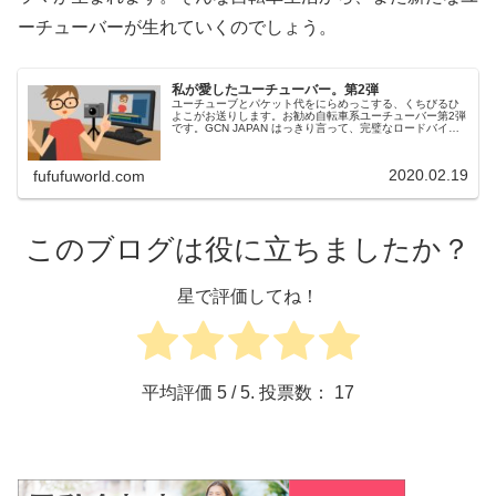
ーチューバーが生れていくのでしょう。
私が愛したユーチューバー。第2弾
ユーチューブとパケット代をにらめっこする、くちびるひ
よこがお送りします。お勧め自転車系ユーチューバー第2弾
です。GCN JAPAN はっきり言って、完璧なロードバイク
番組です。世界の有名なロードレース(ツールドフランスな
ど)のダイジェスト映...
2020.02.19
fufufuworld.com
このブログは役に立ちましたか？
星で評価してね！
平均評価
5
/ 5. 投票数：
17