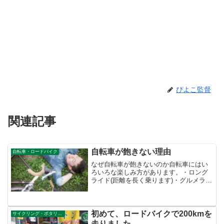
ぴよこ監督
関連記事
自転車が飽きない理由
自転車・ロードバイク
なぜ自転車が飽きないのか自転車にはい
ろいろな楽しみ方があります。・ロング
ライド(距離を長く乗ります)・グルメライ
ド(おいしいものを食べ歩きます)・ポタリ
ング(観光地やその辺を巡ります)・ヒルク
ライム（山や峠を登ります）・タイムト
ライアル（決...
初めて、ロードバイクで200kmを
サイクリング・ポタリング
走りました