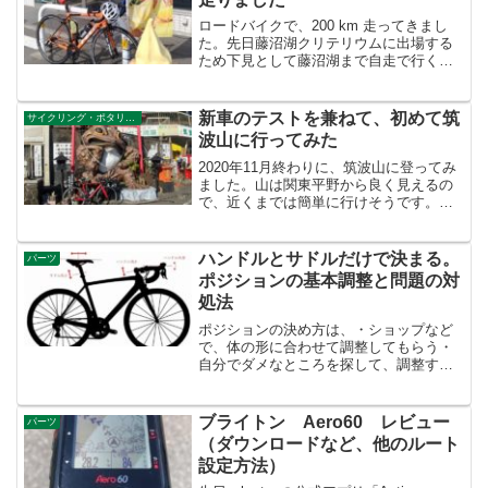
ロードバイクで、200 km 走ってきまし
た。先日藤沼湖クリテリウムに出場する
ため下見として藤沼湖まで自走で行く計
画を立てました。片道75 km、往復150
km ですし、藤沼湖を練習でぐるぐる回る
と160kmぐらい走ってしまいます。今ま
新車のテストを兼ねて、初めて筑
サイクリング・ポタリング
で...
波山に行ってみた
2020年11月終わりに、筑波山に登ってみ
ました。山は関東平野から良く見えるの
で、近くまでは簡単に行けそうです。し
かし、どこから入るのが正解なのか？ど
このルートがメジャーなのか？よくわか
っていないので、そこから調べてみまし
ハンドルとサドルだけで決まる。
パーツ
た。新車になって間...
ポジションの基本調整と問題の対
処法
ポジションの決め方は、・ショップなど
で、体の形に合わせて調整してもらう・
自分でダメなところを探して、調整する
に分かれると思います。要するに、調整
してもらうか、自分で調整するかです。
初心者の方は、買ったお店でざっくり調
ブライトン Aero60 レビュー
パーツ
整してもらうと思います。...
（ダウンロードなど、他のルート
設定方法）