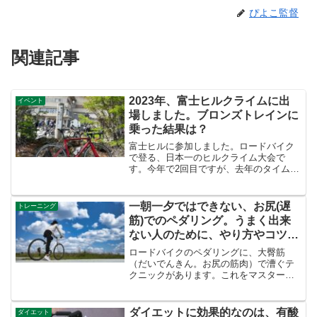
ぴよこ監督
関連記事
2023年、富士ヒルクライムに出
イベント
場しました。ブロンズトレインに
乗った結果は？
富士ヒルに参加しました。ロードバイク
で登る、日本一のヒルクライム大会で
す。今年で2回目ですが、去年のタイムが
1時間34分弱で、ブロンズまでもう一歩。
練習すれば1年後にブロンズが取れるんち
ゃう？という過信を持って臨みました。
一朝一夕ではできない、お尻(遅
トレーニング
さて結果はいかに！...
筋)でのペダリング。うまく出来
ない人のために、やり方やコツを
徹底解説
ロードバイクのペダリングに、大臀筋
（だいでんきん。お尻の筋肉）で漕ぐテ
クニックがあります。これをマスターす
れば、百キロくらいは楽に漕ぎ続けるこ
とが出来ます。正確には、太ももの筋肉
を温存して、足の疲労を軽減できます。
ダイエットに効果的なのは、有酸
ダイエット