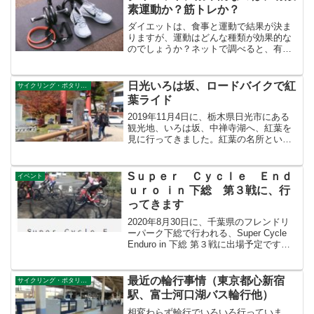
50キロも走ると、太ももが...
素運動か？筋トレか？
ダイエットは、食事と運動で結果が決ま
りますが、運動はどんな種類が効果的な
のでしょうか？ネットで調べると、有酸
素運動（ジョギング、水泳、ロードバイ
ク）は、脂肪などのエネルギーを燃やす
ので、効果があると書いていますし、筋
日光いろは坂、ロードバイクで紅
サイクリング・ポタリング
トレで筋肉を付けると基礎...
葉ライド
2019年11月4日に、栃木県日光市にある
観光地、いろは坂、中禅寺湖へ、紅葉を
見に行ってきました。紅葉の名所といえ
ば、日光いろは坂、中禅寺湖、東照宮
が、とても有名ですね。我が家からは、
車で1時間ぐらいで到着します。那須高原
Sｕｐｅｒ Ｃｙｃｌｅ Ｅｎｄ
イベント
などにも1時間で着...
ｕｒｏ ｉｎ 下総 第３戦に、行
ってきます
2020年8月30日に、千葉県のフレンドリ
ーパーク下総で行われる、Super Cycle
Enduro in 下総 第３戦に出場予定です。
今年は、市民が参加できるレースがあま
りなく、ヒルクライムレースはほぼ全滅
です。福島県であぶくま洞ヒルク...
最近の輪行事情（東京都心新宿
サイクリング・ポタリング
駅、富士河口湖バス輪行他）
相変わらず輪行でいろいろ行っていま