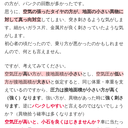
の方が、パンクの回数が多かったです。
思うに、
空気の張ったタイヤの方が、地面の小さい異物に
対して真っ向対立
してしまい、突き刺さるような気がしま
す。細かいガラス片、金属片が良く刺さっていたような気
がします。
初心者の頃だったので、乗り方が悪かったのかもしれませ
んので、何とも言えません。
ですが、考えてみてください。
空気圧が
高い
方が、接地面積が
小さい
とし、
空気圧が
低い
方が接地面積が
大きい
と仮定すると、同じ体重・車重を支
えているのですから、
圧力は接地面積が小さい方が高く
（強く）なります
。強い方が、異物があった時に
強く刺さ
ります
。逆に
パンクしやすい
と言えるのではないでしょう
か？（異物拾う確率は多くなりますが）
空気圧が高いと、小石を良くはじきませんか？
車に当たっ