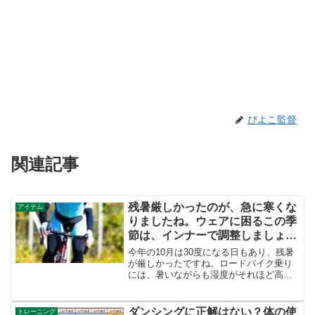
ぴよこ監督
関連記事
残暑厳しかったのが、急に寒くな
アイテム
りましたね。ウェアに困るこの季
節は、インナーで調整しましょ
う。
今年の10月は30度になる日もあり、残暑
が厳しかったですね。ロードバイク乗り
には、暑いながらも湿度がそれほど高く
なかったため、それなりに走りやすかっ
たのではないでしょうか？そして、着る
ものも半袖短パンのウェアで十分でし
ダンシングに正解はない？体の使
トレーニング