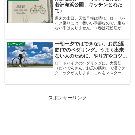
リアス、コフィ...
若洲海浜公園、キッチンとれた
て）
週末の土日。天気予報は晴れ。ロードバ
イク乗りには一番いい季節なので、乗ら
ない手はありません。（春は花粉症があ
るので、いまいち）今回は、遠出はしな
いつもりなので、行ったことのない場所
を探索しようかと思います。土曜日土曜
一朝一夕ではできない、お尻(遅
トレーニング
日は、いつも荒川サイクリ...
筋)でのペダリング。うまく出来
ない人のために、やり方やコツを
徹底解説
ロードバイクのペダリングに、大臀筋
（だいでんきん。お尻の筋肉）で漕ぐテ
クニックがあります。これをマスターす
れば、百キロくらいは楽に漕ぎ続けるこ
とが出来ます。正確には、太ももの筋肉
を温存して、足の疲労を軽減できます。
50キロも走ると、太ももが...
スポンサーリンク