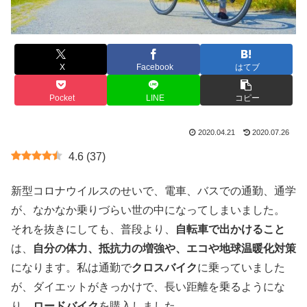
X
Facebook
はてブ
Pocket
LINE
コピー
2020.04.21
2020.07.26
4.6
(
37
)
新型コロナウイルスのせいで、電車、バスでの通勤、通学
が、なかなか乗りづらい世の中になってしまいました。
それを抜きにしても、普段より、
自転車で出かけること
は、
自分の体力、抵抗力の増強や、エコや地球温暖化対策
になります。私は通勤で
クロスバイク
に乗っていました
が、ダイエットがきっかけで、長い距離を乗るようにな
り、
ロードバイク
を購入しました。