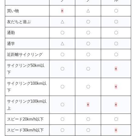
買い物
×
△
〇
友だちと遊ぶ
△
〇
〇
通勤
〇
〇
〇
通学
△
〇
〇
近距離サイクリング
〇
〇
〇
サイクリング50km以
〇
〇
×
下
サイクリング100km以
〇
〇
×
下
サイクリング100km以
〇
×
×
上
スピード20km/h以下
〇
〇
〇
スピード30km/h以下
〇
〇
×