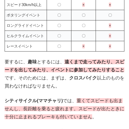
スピード30km/h以上
〇
×
×
ポタリングイベント
〇
〇
〇
ロングライドイベント
〇
〇
×
ヒルクライムイベント
〇
〇
×
レースイベント
〇
×
×
要するに、
趣味
とするには、
遠くまで走ってみたり、スピ
ードを出してみたり、イベントに参加してみたりすること
です。そのためには、まずは、
クロスバイク
以上のものを
買わなければなりません。
シティサイクル(ママチャリ)
では、
重くてスピードも出ま
せんし、長距離を乗ると疲れます。スピードが出たときに
十分に止まれるブレーキも付いていません
。