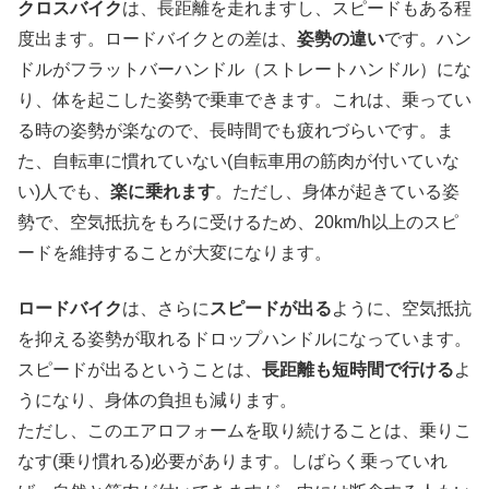
クロスバイク
は、長距離を走れますし、スピードもある程
度出ます。ロードバイクとの差は、
姿勢の違い
です。ハン
ドルがフラットバーハンドル（ストレートハンドル）にな
り、体を起こした姿勢で乗車できます。これは、乗ってい
る時の姿勢が楽なので、長時間でも疲れづらいです。ま
た、自転車に慣れていない(自転車用の筋肉が付いていな
い)人でも、
楽に乗れます
。ただし、身体が起きている姿
勢で、空気抵抗をもろに受けるため、20km/h以上のスピ
ードを維持することが大変になります。
ロードバイク
は、さらに
スピードが出る
ように、空気抵抗
を抑える姿勢が取れるドロップハンドルになっています。
スピードが出るということは、
長距離も短時間で行ける
よ
うになり、身体の負担も減ります。
ただし、このエアロフォームを取り続けることは、乗りこ
なす(乗り慣れる)必要があります。しばらく乗っていれ