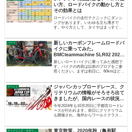
た。ですが、10月も終...
い方、ロードバイクの動かし方と
その効果とは
ロードバイクの走行テクニックにダンシ
ングがあります。いわゆる立ち漕ぎで
す。やり方として、タイヤはまっすぐ走
るとか、体は動かさないなど、いろいろ
言われていますが、どれが正解なのでし
ょうか？私はどれも正解だと思います
新しいカーボンフレームロードバ
パーツ
が、1つだけできればいいとい...
イクに乗ってみた。
BMCteammachine SLR02 2020
インプレッション
新しいロードバイクに乗ってみた感想で
す。バイクの内容は以前のブログをご参
照ください。まずは初日に、80kmほど栃
木県県民の森のミニヒルクライムのあと
ダウンヒルを行い、国道4号線バイパスを
南下しました。ついでに輪行もしまし
ジャパンカップロードレース、ク
イベント
た。いろいろ荷物を持...
リテリウムの情報がそろそろ出て
きましたが、国内レースの状況は
どうなっているのでしょうか？
今年2024年も10月20日に宇都宮ロードレ
ースが行われます。前日にクリテリウム
も開催され、海外からワールドクラスの
チームも参加されます。LINEで登録して
いると、参加チーム情報が来るのです
が、その情報では、バーレーンヴィクト
東京散策。2020年秋（亀有駅、
サイクリング・ポタリング