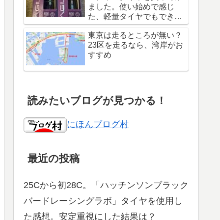
ました。使い始めで感じ
た、軽量タイヤでもできる
安心感
東京は走るところが無い？
23区を走るなら、湾岸がお
すすめ
読みたいブログが見つかる！
にほんブログ村
最近の投稿
25Cから初28C。「ハッチンソンブラック
バードレーシングラボ」タイヤを使用し
た感想。安定重視にした結果は？