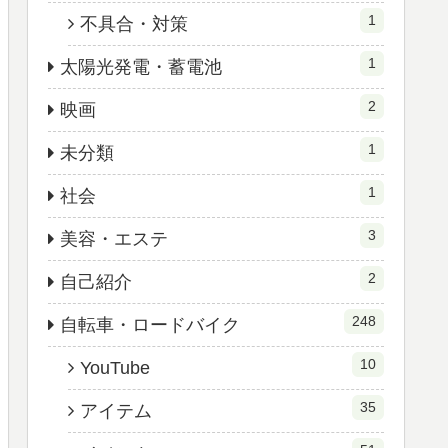
1
不具合・対策
1
太陽光発電・蓄電池
2
映画
1
未分類
1
社会
3
美容・エステ
2
自己紹介
248
自転車・ロードバイク
10
YouTube
35
アイテム