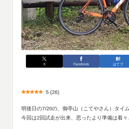
X
Facebook
はてブ
5
(
26
)
明後日の7/20の、御亭山（こてやさん）タイ
今回は2回試走が出来、思ったより準備は着々