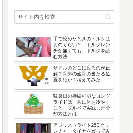
手で絞めたときのトルクは
どのくらい？ トルクレン
チが無くても、トルクを読
む方法
サドルのどこに座るのが正
解？骨盤の坐骨の当たる位
置を細かく考えてみた
猛暑日の持続可能なロング
ライドは、常に体を冷やす
こと。ブルベで実践した冷
却方法とは
アジリストライト25Cクリ
ンチャータイヤを買ってみ